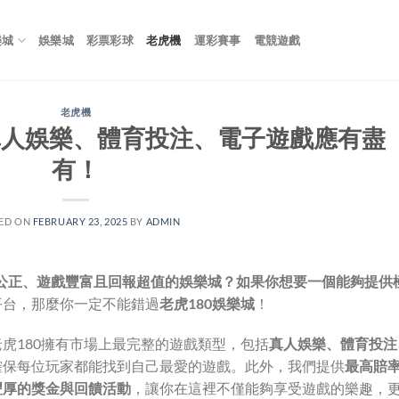
樂城
娛樂城
彩票彩球
老虎機
運彩賽事
電競遊戲
老虎機
真人娛樂、體育投注、電子遊戲應有盡
有！
ED ON
FEBRUARY 23, 2025
BY
ADMIN
公正、遊戲豐富且回報超值的娛樂城？如果你想要一個能夠提供
平台，那麼你一定不能錯過
老虎180娛樂城
！
老虎180擁有市場上最完整的遊戲類型，包括
真人娛樂、體育投注
確保每位玩家都能找到自己最愛的遊戲。此外，我們提供
最高賠
豐厚的獎金與回饋活動
，讓你在這裡不僅能夠享受遊戲的樂趣，