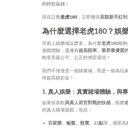
夠輕鬆贏錢！
現在註冊
老虎180
，立即獲得
高額新手紅利
為什麼選擇老虎180？娛
市面上娛樂城這麼多，為什麼
老虎180
能夠
遊戲體驗，還擁有
超高賠率、業界最優質
夠享受最公平、公正的博弈環境！
我們不僅僅是一個娛樂城，而是一個為玩
得超高額彩金！
1. 真人娛樂：真實賭場體驗，與
如果你喜歡
與真人荷官對戰的快感
，那麼
的真人賭場遊戲，包括：
百家樂、輪盤、骰寶、21點
等，感受高