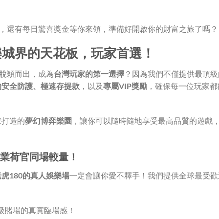
，還有每日驚喜獎金等你來領，準備好開啟你的財富之旅了嗎？
樂城界的天花板，玩家首選！
脫穎而出，成為
台灣玩家的第一選擇
？因為我們不僅提供最頂級
的安全防護、極速存提款
，以及
專屬VIP獎勵
，確保每一位玩家都
家打造的
夢幻博弈樂園
，讓你可以隨時隨地享受最高品質的遊戲
專業荷官同場較量！
老虎180的真人娛樂場
一定會讓你愛不釋手！我們提供全球最受歡
級賭場的真實臨場感！