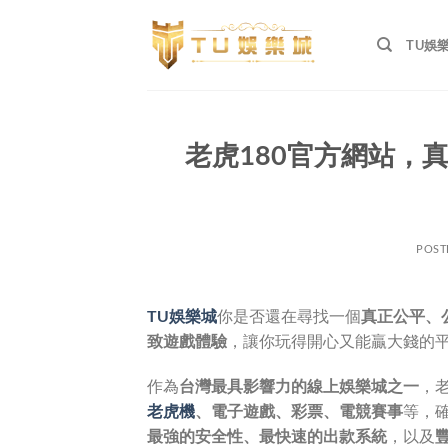
Skip
to
TU娛
content
老虎180官方網站，
POST
TU娛樂城
你是否還在尋找一個
真正公平、
致遊戲體驗
，讓你玩得開心又能贏大錢的
作為
台灣最具影響力的線上娛樂城之一
，
老虎機
、電子遊戲、彩票、電競賽事
等，
最強的安全性、最快速的出款系統
，以及