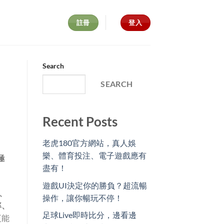
註冊
登入
Search
SEARCH
Recent Posts
老虎180官方網站，真人娛
樂、體育投注、電子遊戲應有
極
盡有！
遊戲UI決定你的勝負？超流暢
、
操作，讓你暢玩不停！
率、
足球Live即時比分，邊看邊
更能