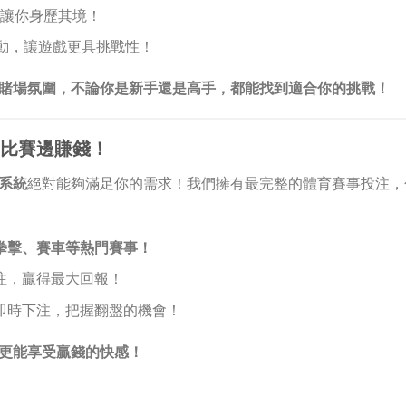
讓你身歷其境！
動，讓遊戲更具挑戰性！
的賭場氛圍，不論你是新手還是高手，都能找到適合你的挑戰！
看比賽邊賺錢！
注系統
絕對能夠滿足你的需求！我們擁有最完整的體育賽事投注，
拳擊、賽車等熱門賽事！
注，贏得最大回報！
即時下注，把握翻盤的機會！
，更能享受贏錢的快感！