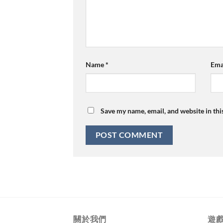
Name
*
Ema
Save my name, email, and website in thi
關於我們
遊